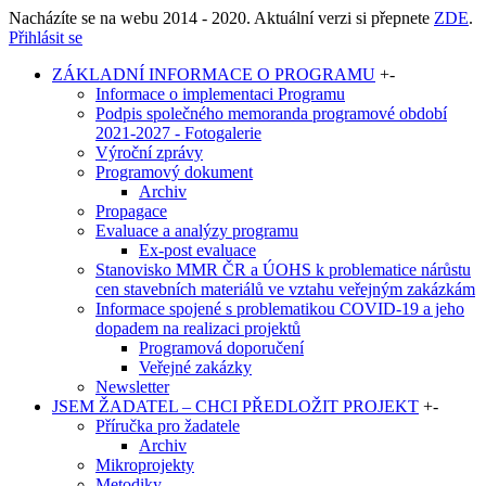
Nacházíte se na webu 2014 - 2020. Aktuální verzi si přepnete
ZDE
.
Přihlásit se
ZÁKLADNÍ INFORMACE O PROGRAMU
+
-
Informace o implementaci Programu
Podpis společného memoranda programové období
2021-2027 - Fotogalerie
Výroční zprávy
Programový dokument
Archiv
Propagace
Evaluace a analýzy programu
Ex-post evaluace
Stanovisko MMR ČR a ÚOHS k problematice nárůstu
cen stavebních materiálů ve vztahu veřejným zakázkám
Informace spojené s problematikou COVID-19 a jeho
dopadem na realizaci projektů
Programová doporučení
Veřejné zakázky
Newsletter
JSEM ŽADATEL – CHCI PŘEDLOŽIT PROJEKT
+
-
Příručka pro žadatele
Archiv
Mikroprojekty
Metodiky