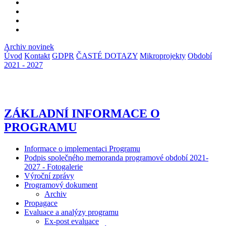
Archiv novinek
Úvod
Kontakt
GDPR
ČASTÉ DOTAZY
Mikroprojekty
Období
2021 - 2027
ZÁKLADNÍ INFORMACE O
PROGRAMU
Informace o implementaci Programu
Podpis společného memoranda programové období 2021-
2027 - Fotogalerie
Výroční zprávy
Programový dokument
Archiv
Propagace
Evaluace a analýzy programu
Ex-post evaluace