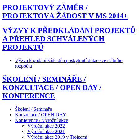
PROJEKTOVÝ ZÁMĚR /
PROJEKTOVÁ ŽÁDOST V MS 2014+
VÝZVY K PŘEDKLÁDÁNÍ PROJEKTŮ
A PŘEHLED SCHVÁLENÝCH
PROJEKTŮ
Výzva k podání žádostí o poskytnutí dotace ze státního
rozpočtu
ŠKOLENÍ / SEMINÁŘE /
KONZULTACE / OPEN DAY /
KONFERENCE
Školení / Semináře
Konzultace / OPEN DAY
Konference / Výroční akce
Výroční akce 2022
Výroční akce 2021
Výroční akce 2019 v Trojzemí