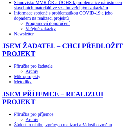
Stanovisko MMR ČR a ÚOHS k problematice nárůstu cen
stavebních materiálů ve vztahu veřejným zakázkám
Informace spojené s problematikou COVID-19 a jeho
dopadem na realizaci projektů
Programová doporučení
Veřejné zakázky
Newsletter
JSEM ŽADATEL – CHCI PŘEDLOŽIT
PROJEKT
Příručka pro žadatele
Archiv
Mikroprojekty
Metodiky
JSEM PŘÍJEMCE – REALIZUJI
PROJEKT
Příručka pro příjemce
Archiv
Žádosti o platbu, zprávy o realizaci a žádosti o změnu