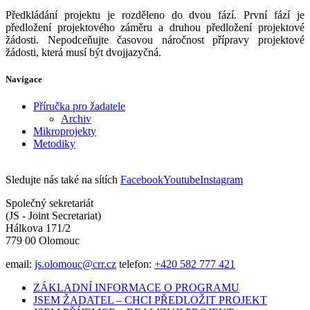
Předkládání projektu je rozděleno do dvou fází. První fází je
předložení projektového záměru a druhou předložení projektové
žádosti. Nepodceňujte časovou náročnost přípravy projektové
žádosti, která musí být dvojjazyčná.
Navigace
Příručka pro žadatele
Archiv
Mikroprojekty
Metodiky
Sledujte nás také na sítích
Facebook
Youtube
Instagram
Společný sekretariát
(JS - Joint Secretariat)
Hálkova 171/2
779 00 Olomouc
email:
js.olomouc@crr.cz
telefon:
+420 582 777 421
ZÁKLADNÍ INFORMACE O PROGRAMU
JSEM ŽADATEL – CHCI PŘEDLOŽIT PROJEKT