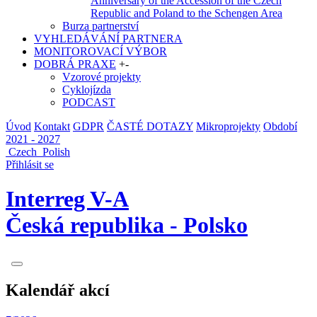
Anniversary of the Accession of the Czech
Republic and Poland to the Schengen Area
Burza partnerství
VYHLEDÁVÁNÍ PARTNERA
MONITOROVACÍ VÝBOR
DOBRÁ PRAXE
+
-
Vzorové projekty
Cyklojízda
PODCAST
Úvod
Kontakt
GDPR
ČASTÉ DOTAZY
Mikroprojekty
Období
2021 - 2027
Czech
Polish
Přihlásit se
Interreg V-A
Česká republika - Polsko
Kalendář akcí