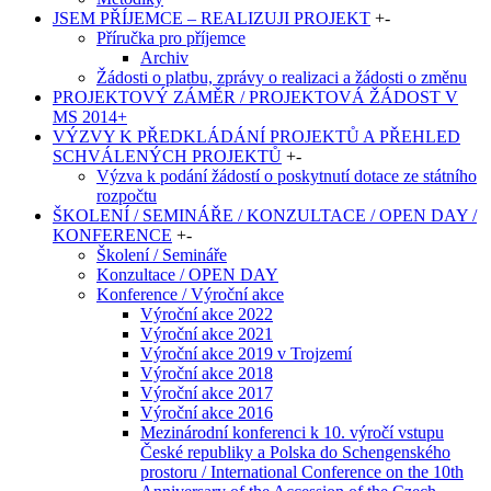
JSEM PŘÍJEMCE – REALIZUJI PROJEKT
+
-
Příručka pro příjemce
Archiv
Žádosti o platbu, zprávy o realizaci a žádosti o změnu
PROJEKTOVÝ ZÁMĚR / PROJEKTOVÁ ŽÁDOST V
MS 2014+
VÝZVY K PŘEDKLÁDÁNÍ PROJEKTŮ A PŘEHLED
SCHVÁLENÝCH PROJEKTŮ
+
-
Výzva k podání žádostí o poskytnutí dotace ze státního
rozpočtu
ŠKOLENÍ / SEMINÁŘE / KONZULTACE / OPEN DAY /
KONFERENCE
+
-
Školení / Semináře
Konzultace / OPEN DAY
Konference / Výroční akce
Výroční akce 2022
Výroční akce 2021
Výroční akce 2019 v Trojzemí
Výroční akce 2018
Výroční akce 2017
Výroční akce 2016
Mezinárodní konferenci k 10. výročí vstupu
České republiky a Polska do Schengenského
prostoru / International Conference on the 10th