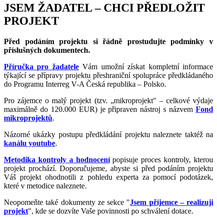
JSEM ŽADATEL – CHCI PŘEDLOŽIT
PROJEKT
Před podáním projektu si řádně prostudujte podmínky v
příslušných dokumentech.
Příručka pro žadatele
Vám umožní získat kompletní informace
týkající se přípravy projektu přeshraniční spolupráce předkládaného
do Programu Interreg V-A Česká republika – Polsko.
Pro zájemce o malý projekt (tzv. „mikroprojekt" – celkové výdaje
maximálně do 120.000 EUR) je připraven nástroj s názvem
Fond
mikroprojektů
.
Názorné ukázky postupu předkládání projektu naleznete taktéž na
kanálu youtube
.
Metodika kontroly a hodnocení
popisuje proces kontroly, kterou
projekt prochází. Doporučujeme, abyste si před podáním projektu
Váš projekt ohodnotili z pohledu experta za pomocí podotázek,
které v metodice naleznete.
Neopomeňte také dokumenty ze sekce "
Jsem příjemce – realizuji
projekt
", kde se dozvíte Vaše povinnosti po schválení dotace.