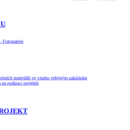
MU
 Fotogalerie
bních materiálů ve vztahu veřejným zakázkám
a realizaci projektů
PROJEKT