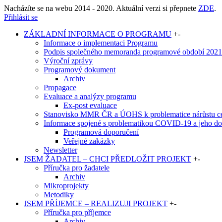
Nacházíte se na webu 2014 - 2020. Aktuální verzi si přepnete
ZDE
.
Přihlásit se
ZÁKLADNÍ INFORMACE O PROGRAMU
+
-
Informace o implementaci Programu
Podpis společného memoranda programové období 2021-
Výroční zprávy
Programový dokument
Archiv
Propagace
Evaluace a analýzy programu
Ex-post evaluace
Stanovisko MMR ČR a ÚOHS k problematice nárůstu cen
Informace spojené s problematikou COVID-19 a jeho dop
Programová doporučení
Veřejné zakázky
Newsletter
JSEM ŽADATEL – CHCI PŘEDLOŽIT PROJEKT
+
-
Příručka pro žadatele
Archiv
Mikroprojekty
Metodiky
JSEM PŘÍJEMCE – REALIZUJI PROJEKT
+
-
Příručka pro příjemce
Archiv