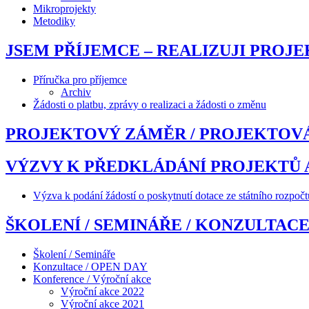
Mikroprojekty
Metodiky
JSEM PŘÍJEMCE – REALIZUJI PROJE
Příručka pro příjemce
Archiv
Žádosti o platbu, zprávy o realizaci a žádosti o změnu
PROJEKTOVÝ ZÁMĚR / PROJEKTOVÁ 
VÝZVY K PŘEDKLÁDÁNÍ PROJEKTŮ
Výzva k podání žádostí o poskytnutí dotace ze státního rozpočt
ŠKOLENÍ / SEMINÁŘE / KONZULTACE
Školení / Semináře
Konzultace / OPEN DAY
Konference / Výroční akce
Výroční akce 2022
Výroční akce 2021