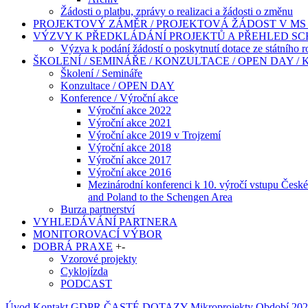
Žádosti o platbu, zprávy o realizaci a žádosti o změnu
PROJEKTOVÝ ZÁMĚR / PROJEKTOVÁ ŽÁDOST V MS 
VÝZVY K PŘEDKLÁDÁNÍ PROJEKTŮ A PŘEHLED S
Výzva k podání žádostí o poskytnutí dotace ze státního 
ŠKOLENÍ / SEMINÁŘE / KONZULTACE / OPEN DAY /
Školení / Semináře
Konzultace / OPEN DAY
Konference / Výroční akce
Výroční akce 2022
Výroční akce 2021
Výroční akce 2019 v Trojzemí
Výroční akce 2018
Výroční akce 2017
Výroční akce 2016
Mezinárodní konferenci k 10. výročí vstupu České
and Poland to the Schengen Area
Burza partnerství
VYHLEDÁVÁNÍ PARTNERA
MONITOROVACÍ VÝBOR
DOBRÁ PRAXE
+
-
Vzorové projekty
Cyklojízda
PODCAST
Úvod
Kontakt
GDPR
ČASTÉ DOTAZY
Mikroprojekty
Období 202