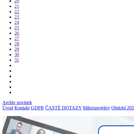
20
21
22
23
24
25
26
27
28
29
30
31
Archiv novinek
Úvod
Kontakt
GDPR
ČASTÉ DOTAZY
Mikroprojekty
Období 202