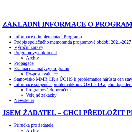
ZÁKLADNÍ INFORMACE O PROGRA
Informace o implementaci Programu
Podpis společného memoranda programové období 2021-2027 -
Výroční zprávy
Programový dokument
Archiv
Propagace
Evaluace a analýzy programu
Ex-post evaluace
Stanovisko MMR ČR a ÚOHS k problematice nárůstu cen stave
Informace spojené s problematikou COVID-19 a jeho dopadem n
Programová doporučení
Veřejné zakázky
Newsletter
JSEM ŽADATEL – CHCI PŘEDLOŽIT 
Příručka pro žadatele
Archiv