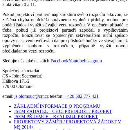
k aktivitám 0 a 11.
Pokud projektoví partneři mají strukturu svého rozpočtu takovou, že
zjištěná chyba nepřekáží správnému vyplnění přílohy, mohou pro
podání žádosti využít stávající verzi rozpočtu. V opačném případě je
třeba, pokud již projektoví partneři započali s vyplňováním
rozpočtu, konzultovat se Společným sekretariátem ruční způsob
opravy nastavení ověřování dat pro příslušné buňky ve stávajícím již
vyplněném souboru s rozpočtem, případně využít novou
předkládanou verzi rozpočtu.
Sledujte nás také na sítích
Facebook
Youtube
Instagram
Společný sekretariát
(JS - Joint Secretariat)
Hálkova 171/2
779 00 Olomouc
email:
js.olomouc@crr.cz
telefon:
+420 582 777 421
ZÁKLADNÍ INFORMACE O PROGRAMU
JSEM ŽADATEL – CHCI PŘEDLOŽIT PROJEKT
JSEM PŘÍJEMCE – REALIZUJI PROJEKT
PROJEKTOVÝ ZÁMĚR / PROJEKTOVÁ ŽÁDOST V
MS 2014+