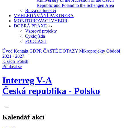
Anniversary of the Accession of the Czech
Republic and Poland to the Schengen Area
Burza partnerství
VYHLEDÁVÁNÍ PARTNERA
MONITOROVACÍ VÝBOR
DOBRÁ PRAXE
+
-
Vzorové projekty
Cyklojízda
PODCAST
Úvod
Kontakt
GDPR
ČASTÉ DOTAZY
Mikroprojekty
Období
2021 - 2027
Czech
Polish
Přihlásit se
Interreg V-A
Česká republika - Polsko
Kalendář akcí