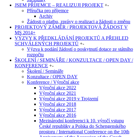
JSEM PŘÍJEMCE – REALIZUJI PROJEKT
+
-
Příručka pro příjemce
Archiv
Žádosti o platbu, zprávy o realizaci a žádosti o změnu
PROJEKTOVÝ ZÁMĚR / PROJEKTOVÁ ŽÁDOST V
MS 2014+
VÝZVY K PŘEDKLÁDÁNÍ PROJEKTŮ A PŘEHLED
SCHVÁLENÝCH PROJEKTŮ
+
-
Výzva k podání žádostí o poskytnutí dotace ze státního
rozpočtu
ŠKOLENÍ / SEMINÁŘE / KONZULTACE / OPEN DAY /
KONFERENCE
+
-
Školení / Semináře
Konzultace / OPEN DAY
Konference / Výroční akce
Výroční akce 2022
Výroční akce 2021
Výroční akce 2019 v Trojzemí
Výroční akce 2018
Výroční akce 2017
Výroční akce 2016
Mezinárodní konferenci k 10. výročí vstupu
České republiky a Polska do Schengenského
prostoru / International Conference on the 10th