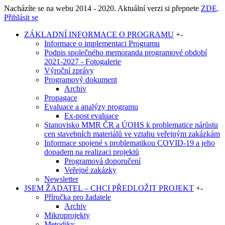
Nacházíte se na webu 2014 - 2020. Aktuální verzi si přepnete
ZDE
.
Přihlásit se
ZÁKLADNÍ INFORMACE O PROGRAMU
+
-
Informace o implementaci Programu
Podpis společného memoranda programové období
2021-2027 - Fotogalerie
Výroční zprávy
Programový dokument
Archiv
Propagace
Evaluace a analýzy programu
Ex-post evaluace
Stanovisko MMR ČR a ÚOHS k problematice nárůstu
cen stavebních materiálů ve vztahu veřejným zakázkám
Informace spojené s problematikou COVID-19 a jeho
dopadem na realizaci projektů
Programová doporučení
Veřejné zakázky
Newsletter
JSEM ŽADATEL – CHCI PŘEDLOŽIT PROJEKT
+
-
Příručka pro žadatele
Archiv
Mikroprojekty
Metodiky