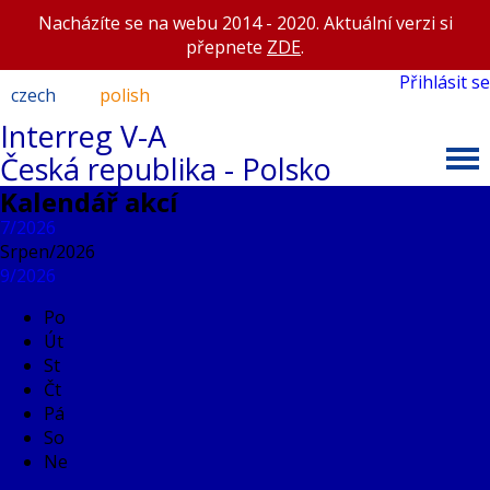
Nacházíte se na webu 2014 - 2020. Aktuální verzi si
přepnete
ZDE
.
Přihlásit se
czech
polish
Interreg V-A
Česká republika - Polsko
Kalendář akcí
7/2026
Srpen/
2026
9/2026
Po
Út
St
Čt
Pá
So
Ne