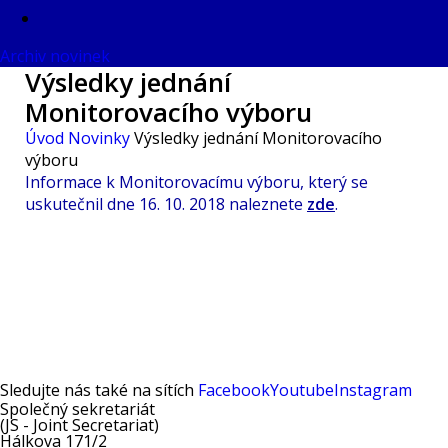
Archiv novinek
Výsledky jednání
Monitorovacího výboru
Úvod
Novinky
Výsledky jednání Monitorovacího
výboru
Informace k Monitorovacímu výboru, který se
uskutečnil dne 16. 10. 2018 naleznete
zde
.
DALŠÍ YOUTUBE VIDEA
Sledujte nás také na sítích
Facebook
Youtube
Instagram
Společný sekretariát
(JS - Joint Secretariat)
Hálkova 171/2