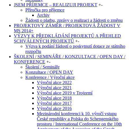
JSEM PŘÍJEMCE – REALIZUJI PROJEKT
+
-
Příručka pro příjemce
Archiv
Žádosti o platbu, zprávy o realizaci a žádosti o změnu
PROJEKTOVÝ ZÁMĚR / PROJEKTOVÁ ŽÁDOST V
MS 2014+
VÝZVY K PŘEDKLÁDÁNÍ PROJEKTŮ A PŘEHLED
SCHVÁLENÝCH PROJEKTŮ
+
-
Výzva k podání žádostí o poskytnutí dotace ze státního
rozpočtu
ŠKOLENÍ / SEMINÁŘE / KONZULTACE / OPEN DAY /
KONFERENCE
+
-
Školení / Semináře
Konzultace / OPEN DAY
Konference / Výroční akce
Výroční akce 2022
Výroční akce 2021
Výroční akce 2019 v Trojzemí
Výroční akce 2018
Výroční akce 2017
Výroční akce 2016
Mezinárodní konferenci k 10. výročí vstupu
České republiky a Polska do Schengenského
prostoru / International Conference on the 10th