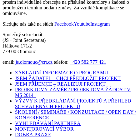
prosím individuálně obracejte na příslušné kontrolory s žádostí o
prodloužení termínu podání zprávy. Za vzniklé komplikace se
omlouváme.
Sledujte nás také na sítích
Facebook
Youtube
Instagram
Společný sekretariát
(JS - Joint Secretariat)
Hálkova 171/2
779 00 Olomouc
email:
js.olomouc@crr.cz
telefon:
+420 582 777 421
ZÁKLADNÍ INFORMACE O PROGRAMU
JSEM ŽADATEL – CHCI PŘEDLOŽIT PROJEKT
JSEM PŘÍJEMCE – REALIZUJI PROJEKT
PROJEKTOVÝ ZÁMĚR / PROJEKTOVÁ ŽÁDOST V
MS 2014+
VÝZVY K PŘEDKLÁDÁNÍ PROJEKTŮ A PŘEHLED
SCHVÁLENÝCH PROJEKTŮ
ŠKOLENÍ / SEMINÁŘE / KONZULTACE / OPEN DAY /
KONFERENCE
VYHLEDÁVÁNÍ PARTNERA
MONITOROVACÍ VÝBOR
DOBRÁ PRAXE