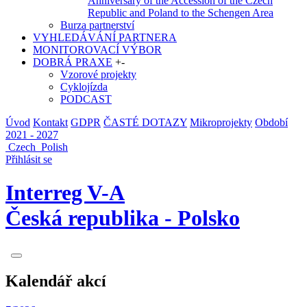
Anniversary of the Accession of the Czech
Republic and Poland to the Schengen Area
Burza partnerství
VYHLEDÁVÁNÍ PARTNERA
MONITOROVACÍ VÝBOR
DOBRÁ PRAXE
+
-
Vzorové projekty
Cyklojízda
PODCAST
Úvod
Kontakt
GDPR
ČASTÉ DOTAZY
Mikroprojekty
Období
2021 - 2027
Czech
Polish
Přihlásit se
Interreg V-A
Česká republika - Polsko
Kalendář akcí