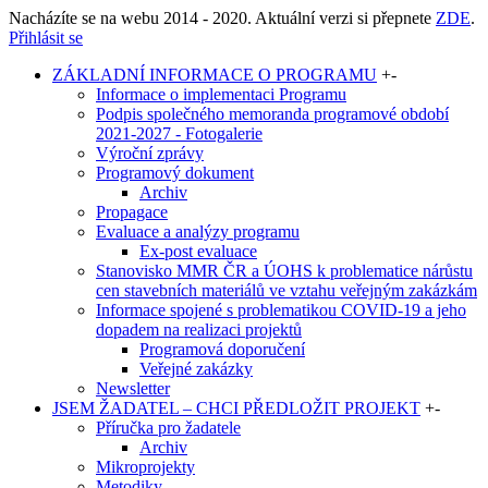
Nacházíte se na webu 2014 - 2020. Aktuální verzi si přepnete
ZDE
.
Přihlásit se
ZÁKLADNÍ INFORMACE O PROGRAMU
+
-
Informace o implementaci Programu
Podpis společného memoranda programové období
2021-2027 - Fotogalerie
Výroční zprávy
Programový dokument
Archiv
Propagace
Evaluace a analýzy programu
Ex-post evaluace
Stanovisko MMR ČR a ÚOHS k problematice nárůstu
cen stavebních materiálů ve vztahu veřejným zakázkám
Informace spojené s problematikou COVID-19 a jeho
dopadem na realizaci projektů
Programová doporučení
Veřejné zakázky
Newsletter
JSEM ŽADATEL – CHCI PŘEDLOŽIT PROJEKT
+
-
Příručka pro žadatele
Archiv
Mikroprojekty
Metodiky