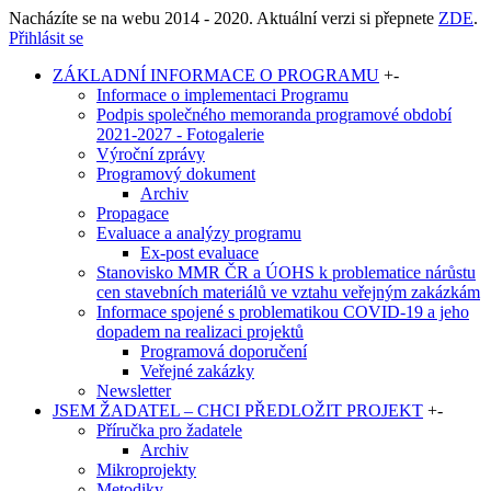
Nacházíte se na webu 2014 - 2020. Aktuální verzi si přepnete
ZDE
.
Přihlásit se
ZÁKLADNÍ INFORMACE O PROGRAMU
+
-
Informace o implementaci Programu
Podpis společného memoranda programové období
2021-2027 - Fotogalerie
Výroční zprávy
Programový dokument
Archiv
Propagace
Evaluace a analýzy programu
Ex-post evaluace
Stanovisko MMR ČR a ÚOHS k problematice nárůstu
cen stavebních materiálů ve vztahu veřejným zakázkám
Informace spojené s problematikou COVID-19 a jeho
dopadem na realizaci projektů
Programová doporučení
Veřejné zakázky
Newsletter
JSEM ŽADATEL – CHCI PŘEDLOŽIT PROJEKT
+
-
Příručka pro žadatele
Archiv
Mikroprojekty
Metodiky