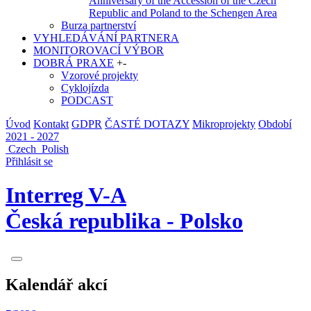
Anniversary of the Accession of the Czech
Republic and Poland to the Schengen Area
Burza partnerství
VYHLEDÁVÁNÍ PARTNERA
MONITOROVACÍ VÝBOR
DOBRÁ PRAXE
+
-
Vzorové projekty
Cyklojízda
PODCAST
Úvod
Kontakt
GDPR
ČASTÉ DOTAZY
Mikroprojekty
Období
2021 - 2027
Czech
Polish
Přihlásit se
Interreg V-A
Česká republika - Polsko
Kalendář akcí