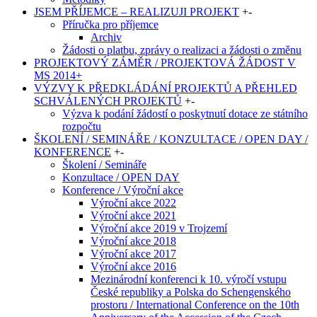
JSEM PŘÍJEMCE – REALIZUJI PROJEKT
+
-
Příručka pro příjemce
Archiv
Žádosti o platbu, zprávy o realizaci a žádosti o změnu
PROJEKTOVÝ ZÁMĚR / PROJEKTOVÁ ŽÁDOST V
MS 2014+
VÝZVY K PŘEDKLÁDÁNÍ PROJEKTŮ A PŘEHLED
SCHVÁLENÝCH PROJEKTŮ
+
-
Výzva k podání žádostí o poskytnutí dotace ze státního
rozpočtu
ŠKOLENÍ / SEMINÁŘE / KONZULTACE / OPEN DAY /
KONFERENCE
+
-
Školení / Semináře
Konzultace / OPEN DAY
Konference / Výroční akce
Výroční akce 2022
Výroční akce 2021
Výroční akce 2019 v Trojzemí
Výroční akce 2018
Výroční akce 2017
Výroční akce 2016
Mezinárodní konferenci k 10. výročí vstupu
České republiky a Polska do Schengenského
prostoru / International Conference on the 10th