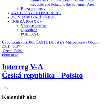
Anniversary of the Accession of the Czech
Republic and Poland to the Schengen Area
Burza partnerství
VYHLEDÁVÁNÍ PARTNERA
MONITOROVACÍ VÝBOR
DOBRÁ PRAXE
+
-
Vzorové projekty
Cyklojízda
PODCAST
Úvod
Kontakt
GDPR
ČASTÉ DOTAZY
Mikroprojekty
Období
2021 - 2027
Czech
Polish
Přihlásit se
Interreg V-A
Česká republika - Polsko
Kalendář akcí