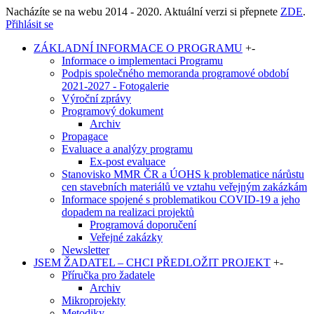
Nacházíte se na webu 2014 - 2020. Aktuální verzi si přepnete
ZDE
.
Přihlásit se
ZÁKLADNÍ INFORMACE O PROGRAMU
+
-
Informace o implementaci Programu
Podpis společného memoranda programové období
2021-2027 - Fotogalerie
Výroční zprávy
Programový dokument
Archiv
Propagace
Evaluace a analýzy programu
Ex-post evaluace
Stanovisko MMR ČR a ÚOHS k problematice nárůstu
cen stavebních materiálů ve vztahu veřejným zakázkám
Informace spojené s problematikou COVID-19 a jeho
dopadem na realizaci projektů
Programová doporučení
Veřejné zakázky
Newsletter
JSEM ŽADATEL – CHCI PŘEDLOŽIT PROJEKT
+
-
Příručka pro žadatele
Archiv
Mikroprojekty
Metodiky