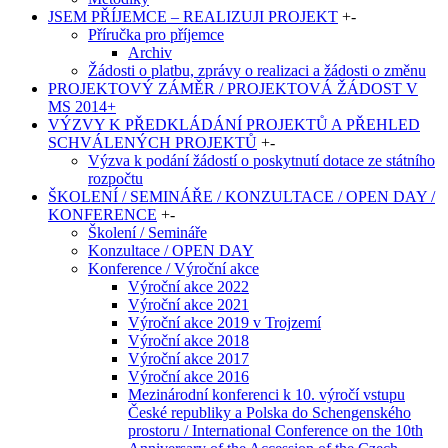
JSEM PŘÍJEMCE – REALIZUJI PROJEKT
+
-
Příručka pro příjemce
Archiv
Žádosti o platbu, zprávy o realizaci a žádosti o změnu
PROJEKTOVÝ ZÁMĚR / PROJEKTOVÁ ŽÁDOST V
MS 2014+
VÝZVY K PŘEDKLÁDÁNÍ PROJEKTŮ A PŘEHLED
SCHVÁLENÝCH PROJEKTŮ
+
-
Výzva k podání žádostí o poskytnutí dotace ze státního
rozpočtu
ŠKOLENÍ / SEMINÁŘE / KONZULTACE / OPEN DAY /
KONFERENCE
+
-
Školení / Semináře
Konzultace / OPEN DAY
Konference / Výroční akce
Výroční akce 2022
Výroční akce 2021
Výroční akce 2019 v Trojzemí
Výroční akce 2018
Výroční akce 2017
Výroční akce 2016
Mezinárodní konferenci k 10. výročí vstupu
České republiky a Polska do Schengenského
prostoru / International Conference on the 10th