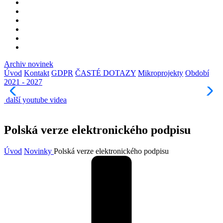
Archiv novinek
Úvod
Kontakt
GDPR
ČASTÉ DOTAZY
Mikroprojekty
Období
2021 - 2027
další youtube videa
Polská verze elektronického podpisu
Úvod
Novinky
Polská verze elektronického podpisu