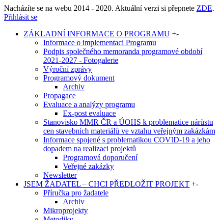
Nacházíte se na webu 2014 - 2020. Aktuální verzi si přepnete
ZDE
.
Přihlásit se
ZÁKLADNÍ INFORMACE O PROGRAMU
+
-
Informace o implementaci Programu
Podpis společného memoranda programové období
2021-2027 - Fotogalerie
Výroční zprávy
Programový dokument
Archiv
Propagace
Evaluace a analýzy programu
Ex-post evaluace
Stanovisko MMR ČR a ÚOHS k problematice nárůstu
cen stavebních materiálů ve vztahu veřejným zakázkám
Informace spojené s problematikou COVID-19 a jeho
dopadem na realizaci projektů
Programová doporučení
Veřejné zakázky
Newsletter
JSEM ŽADATEL – CHCI PŘEDLOŽIT PROJEKT
+
-
Příručka pro žadatele
Archiv
Mikroprojekty
Metodiky