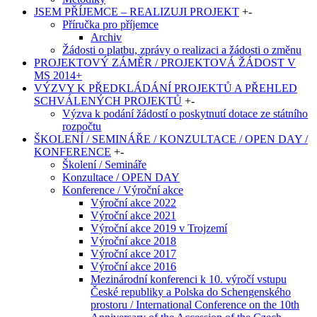
JSEM PŘÍJEMCE – REALIZUJI PROJEKT
+
-
Příručka pro příjemce
Archiv
Žádosti o platbu, zprávy o realizaci a žádosti o změnu
PROJEKTOVÝ ZÁMĚR / PROJEKTOVÁ ŽÁDOST V
MS 2014+
VÝZVY K PŘEDKLÁDÁNÍ PROJEKTŮ A PŘEHLED
SCHVÁLENÝCH PROJEKTŮ
+
-
Výzva k podání žádostí o poskytnutí dotace ze státního
rozpočtu
ŠKOLENÍ / SEMINÁŘE / KONZULTACE / OPEN DAY /
KONFERENCE
+
-
Školení / Semináře
Konzultace / OPEN DAY
Konference / Výroční akce
Výroční akce 2022
Výroční akce 2021
Výroční akce 2019 v Trojzemí
Výroční akce 2018
Výroční akce 2017
Výroční akce 2016
Mezinárodní konferenci k 10. výročí vstupu
České republiky a Polska do Schengenského
prostoru / International Conference on the 10th