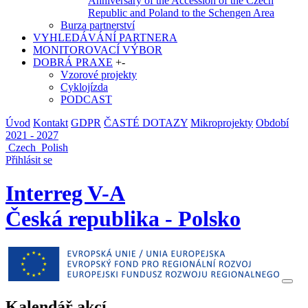
Anniversary of the Accession of the Czech
Republic and Poland to the Schengen Area
Burza partnerství
VYHLEDÁVÁNÍ PARTNERA
MONITOROVACÍ VÝBOR
DOBRÁ PRAXE
+
-
Vzorové projekty
Cyklojízda
PODCAST
Úvod
Kontakt
GDPR
ČASTÉ DOTAZY
Mikroprojekty
Období
2021 - 2027
Czech
Polish
Přihlásit se
Interreg V-A
Česká republika - Polsko
Kalendář akcí