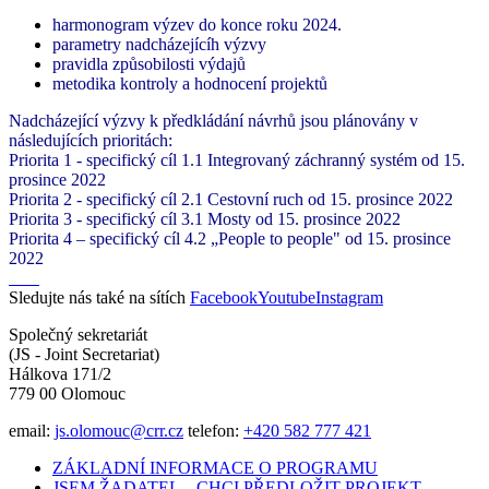
harmonogram výzev do konce roku 2024.
parametry nadcházejícíh výzvy
pravidla způsobilosti výdajů
metodika kontroly a hodnocení projektů
Nadcházející výzvy k předkládání návrhů jsou plánovány v
následujících prioritách:
Priorita 1 - specifický cíl 1.1 Integrovaný záchranný systém od 15.
prosince 2022
Priorita 2 - specifický cíl 2.1 Cestovní ruch od 15. prosince 2022
Priorita 3 - specifický cíl 3.1 Mosty od 15. prosince 2022
Priorita 4 – specifický cíl 4.2 „People to people" od 15. prosince
2022
Sledujte nás také na sítích
Facebook
Youtube
Instagram
Společný sekretariát
(JS - Joint Secretariat)
Hálkova 171/2
779 00 Olomouc
email:
js.olomouc@crr.cz
telefon:
+420 582 777 421
ZÁKLADNÍ INFORMACE O PROGRAMU
JSEM ŽADATEL – CHCI PŘEDLOŽIT PROJEKT