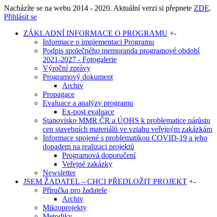
Nacházíte se na webu 2014 - 2020. Aktuální verzi si přepnete
ZDE
.
Přihlásit se
ZÁKLADNÍ INFORMACE O PROGRAMU
+
-
Informace o implementaci Programu
Podpis společného memoranda programové období
2021-2027 - Fotogalerie
Výroční zprávy
Programový dokument
Archiv
Propagace
Evaluace a analýzy programu
Ex-post evaluace
Stanovisko MMR ČR a ÚOHS k problematice nárůstu
cen stavebních materiálů ve vztahu veřejným zakázkám
Informace spojené s problematikou COVID-19 a jeho
dopadem na realizaci projektů
Programová doporučení
Veřejné zakázky
Newsletter
JSEM ŽADATEL – CHCI PŘEDLOŽIT PROJEKT
+
-
Příručka pro žadatele
Archiv
Mikroprojekty
Metodiky