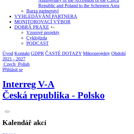
Anniversary of the Accession of the Czech
Republic and Poland to the Schengen Area
Burza partnerství
VYHLEDÁVÁNÍ PARTNERA
MONITOROVACÍ VÝBOR
DOBRÁ PRAXE
+
-
Vzorové projekty
Cyklojízda
PODCAST
Úvod
Kontakt
GDPR
ČASTÉ DOTAZY
Mikroprojekty
Období
2021 - 2027
Czech
Polish
Přihlásit se
Interreg V-A
Česká republika - Polsko
Kalendář akcí