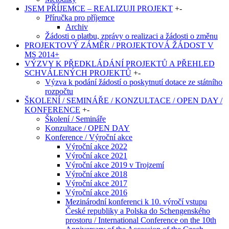
JSEM PŘÍJEMCE – REALIZUJI PROJEKT
+
-
Příručka pro příjemce
Archiv
Žádosti o platbu, zprávy o realizaci a žádosti o změnu
PROJEKTOVÝ ZÁMĚR / PROJEKTOVÁ ŽÁDOST V
MS 2014+
VÝZVY K PŘEDKLÁDÁNÍ PROJEKTŮ A PŘEHLED
SCHVÁLENÝCH PROJEKTŮ
+
-
Výzva k podání žádostí o poskytnutí dotace ze státního
rozpočtu
ŠKOLENÍ / SEMINÁŘE / KONZULTACE / OPEN DAY /
KONFERENCE
+
-
Školení / Semináře
Konzultace / OPEN DAY
Konference / Výroční akce
Výroční akce 2022
Výroční akce 2021
Výroční akce 2019 v Trojzemí
Výroční akce 2018
Výroční akce 2017
Výroční akce 2016
Mezinárodní konferenci k 10. výročí vstupu
České republiky a Polska do Schengenského
prostoru / International Conference on the 10th