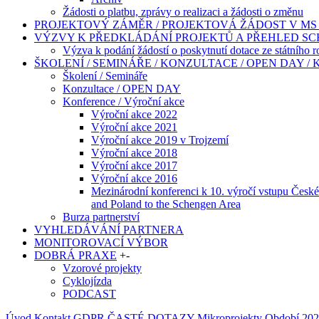
Žádosti o platbu, zprávy o realizaci a žádosti o změnu
PROJEKTOVÝ ZÁMĚR / PROJEKTOVÁ ŽÁDOST V MS 
VÝZVY K PŘEDKLÁDÁNÍ PROJEKTŮ A PŘEHLED S
Výzva k podání žádostí o poskytnutí dotace ze státního 
ŠKOLENÍ / SEMINÁŘE / KONZULTACE / OPEN DAY /
Školení / Semináře
Konzultace / OPEN DAY
Konference / Výroční akce
Výroční akce 2022
Výroční akce 2021
Výroční akce 2019 v Trojzemí
Výroční akce 2018
Výroční akce 2017
Výroční akce 2016
Mezinárodní konferenci k 10. výročí vstupu České
and Poland to the Schengen Area
Burza partnerství
VYHLEDÁVÁNÍ PARTNERA
MONITOROVACÍ VÝBOR
DOBRÁ PRAXE
+
-
Vzorové projekty
Cyklojízda
PODCAST
Úvod
Kontakt
GDPR
ČASTÉ DOTAZY
Mikroprojekty
Období 202