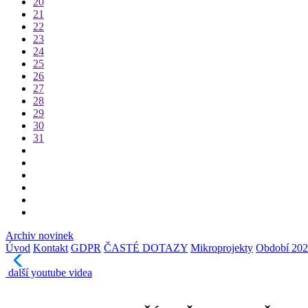
20
21
22
23
24
25
26
27
28
29
30
31
Archiv novinek
Úvod
Kontakt
GDPR
ČASTÉ DOTAZY
Mikroprojekty
Období 202
další youtube videa