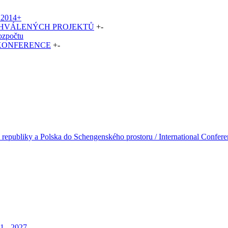
2014+
CHVÁLENÝCH PROJEKTŮ
+
-
rozpočtu
 KONFERENCE
+
-
 republiky a Polska do Schengenského prostoru / International Confere
1 - 2027