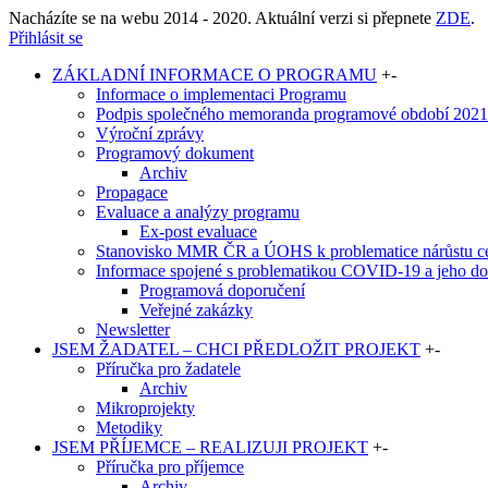
Nacházíte se na webu 2014 - 2020. Aktuální verzi si přepnete
ZDE
.
Přihlásit se
ZÁKLADNÍ INFORMACE O PROGRAMU
+
-
Informace o implementaci Programu
Podpis společného memoranda programové období 2021-
Výroční zprávy
Programový dokument
Archiv
Propagace
Evaluace a analýzy programu
Ex-post evaluace
Stanovisko MMR ČR a ÚOHS k problematice nárůstu cen
Informace spojené s problematikou COVID-19 a jeho dop
Programová doporučení
Veřejné zakázky
Newsletter
JSEM ŽADATEL – CHCI PŘEDLOŽIT PROJEKT
+
-
Příručka pro žadatele
Archiv
Mikroprojekty
Metodiky
JSEM PŘÍJEMCE – REALIZUJI PROJEKT
+
-
Příručka pro příjemce
Archiv