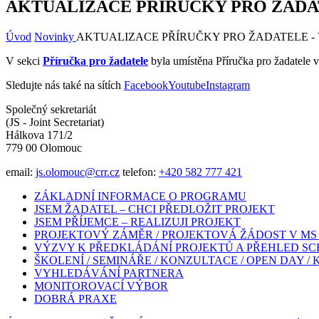
AKTUALIZACE PŘÍRUČKY PRO ŽADAT
Úvod
Novinky
AKTUALIZACE PŘÍRUČKY PRO ŽADATELE - 
V sekci
Příručka pro žadatele
byla umístěna Příručka pro žadatele v
Sledujte nás také na sítích
Facebook
Youtube
Instagram
Společný sekretariát
(JS - Joint Secretariat)
Hálkova 171/2
779 00 Olomouc
email:
js.olomouc@crr.cz
telefon:
+420 582 777 421
ZÁKLADNÍ INFORMACE O PROGRAMU
JSEM ŽADATEL – CHCI PŘEDLOŽIT PROJEKT
JSEM PŘÍJEMCE – REALIZUJI PROJEKT
PROJEKTOVÝ ZÁMĚR / PROJEKTOVÁ ŽÁDOST V MS 
VÝZVY K PŘEDKLÁDÁNÍ PROJEKTŮ A PŘEHLED S
ŠKOLENÍ / SEMINÁŘE / KONZULTACE / OPEN DAY /
VYHLEDÁVÁNÍ PARTNERA
MONITOROVACÍ VÝBOR
DOBRÁ PRAXE