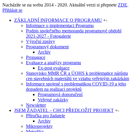
Nacházíte se na webu 2014 - 2020. Aktuální verzi si přepnete
ZDE
.
Přihlásit se
ZÁKLADNÍ INFORMACE O PROGRAMU
+
-
Informace o implementaci Programu
Podpis společného memoranda programové období
2021-2027 - Fotogalerie
Výroční zprávy
Programový dokument
Archiv
Propagace
Evaluace a analýzy programu
Ex-post evaluace
Stanovisko MMR ČR a ÚOHS k problematice nárůstu
cen stavebních materiálů ve vztahu veřejným zakázkám
Informace spojené s problematikou COVID-19 a jeho
dopadem na realizaci projektů
Programová doporučení
Veřejné zakázky
Newsletter
JSEM ŽADATEL – CHCI PŘEDLOŽIT PROJEKT
+
-
Příručka pro žadatele
Archiv
Mikroprojekty
Metodiky