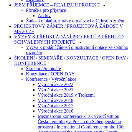
JSEM PŘÍJEMCE – REALIZUJI PROJEKT
+
-
Příručka pro příjemce
Archiv
Žádosti o platbu, zprávy o realizaci a žádosti o změnu
PROJEKTOVÝ ZÁMĚR / PROJEKTOVÁ ŽÁDOST V
MS 2014+
VÝZVY K PŘEDKLÁDÁNÍ PROJEKTŮ A PŘEHLED
SCHVÁLENÝCH PROJEKTŮ
+
-
Výzva k podání žádostí o poskytnutí dotace ze státního
rozpočtu
ŠKOLENÍ / SEMINÁŘE / KONZULTACE / OPEN DAY /
KONFERENCE
+
-
Školení / Semináře
Konzultace / OPEN DAY
Konference / Výroční akce
Výroční akce 2022
Výroční akce 2021
Výroční akce 2019 v Trojzemí
Výroční akce 2018
Výroční akce 2017
Výroční akce 2016
Mezinárodní konferenci k 10. výročí vstupu
České republiky a Polska do Schengenského
prostoru / International Conference on the 10th