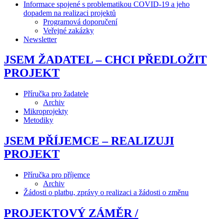
Informace spojené s problematikou COVID-19 a jeho
dopadem na realizaci projektů
Programová doporučení
Veřejné zakázky
Newsletter
JSEM ŽADATEL – CHCI PŘEDLOŽIT
PROJEKT
Příručka pro žadatele
Archiv
Mikroprojekty
Metodiky
JSEM PŘÍJEMCE – REALIZUJI
PROJEKT
Příručka pro příjemce
Archiv
Žádosti o platbu, zprávy o realizaci a žádosti o změnu
PROJEKTOVÝ ZÁMĚR /