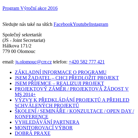
Program Výroční akce 2016
Sledujte nás také na sítích
Facebook
Youtube
Instagram
Společný sekretariát
(JS - Joint Secretariat)
Hálkova 171/2
779 00 Olomouc
email:
js.olomouc@crr.cz
telefon:
+420 582 777 421
ZÁKLADNÍ INFORMACE O PROGRAMU
JSEM ŽADATEL – CHCI PŘEDLOŽIT PROJEKT
JSEM PŘÍJEMCE – REALIZUJI PROJEKT
PROJEKTOVÝ ZÁMĚR / PROJEKTOVÁ ŽÁDOST V
MS 2014+
VÝZVY K PŘEDKLÁDÁNÍ PROJEKTŮ A PŘEHLED
SCHVÁLENÝCH PROJEKTŮ
ŠKOLENÍ / SEMINÁŘE / KONZULTACE / OPEN DAY /
KONFERENCE
VYHLEDÁVÁNÍ PARTNERA
MONITOROVACÍ VÝBOR
DOBRÁ PRAXE