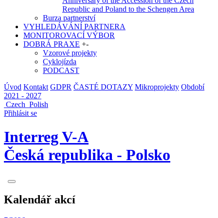
Anniversary of the Accession of the Czech
Republic and Poland to the Schengen Area
Burza partnerství
VYHLEDÁVÁNÍ PARTNERA
MONITOROVACÍ VÝBOR
DOBRÁ PRAXE
+
-
Vzorové projekty
Cyklojízda
PODCAST
Úvod
Kontakt
GDPR
ČASTÉ DOTAZY
Mikroprojekty
Období
2021 - 2027
Czech
Polish
Přihlásit se
Interreg V-A
Česká republika - Polsko
Kalendář akcí