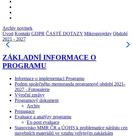
Archiv novinek
Úvod
Kontakt
GDPR
ČASTÉ DOTAZY
Mikroprojekty
Období
2021 - 2027
ZÁKLADNÍ INFORMACE O
PROGRAMU
Informace o implementaci Programu
Podpis společného memoranda programové období 2021-
2027 - Fotogalerie
Výroční zprávy
Programový dokument
Archiv
Propagace
Evaluace a analýzy programu
Ex-post evaluace
Stanovisko MMR ČR a ÚOHS k problematice nárůstu cen
stavebních materiálů ve vztahu veřejným zakázkám