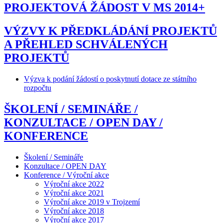
PROJEKTOVÁ ŽÁDOST V MS 2014+
VÝZVY K PŘEDKLÁDÁNÍ PROJEKTŮ
A PŘEHLED SCHVÁLENÝCH
PROJEKTŮ
Výzva k podání žádostí o poskytnutí dotace ze státního
rozpočtu
ŠKOLENÍ / SEMINÁŘE /
KONZULTACE / OPEN DAY /
KONFERENCE
Školení / Semináře
Konzultace / OPEN DAY
Konference / Výroční akce
Výroční akce 2022
Výroční akce 2021
Výroční akce 2019 v Trojzemí
Výroční akce 2018
Výroční akce 2017